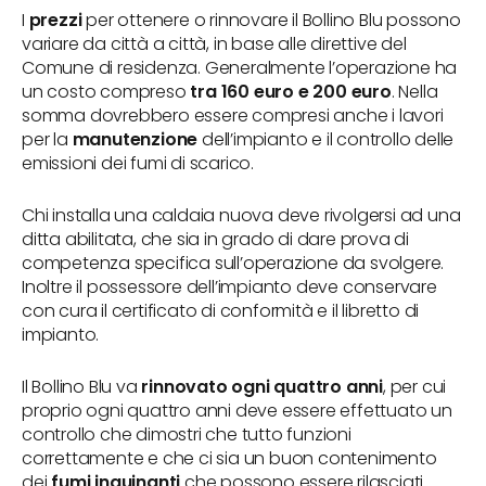
I
prezzi
per ottenere o rinnovare il Bollino Blu possono
variare da città a città, in base alle direttive del
Comune di residenza. Generalmente l’operazione ha
un costo compreso
tra 160 euro e 200 euro
. Nella
somma dovrebbero essere compresi anche i lavori
per la
manutenzione
dell’impianto e il controllo delle
emissioni dei fumi di scarico.
Chi installa una caldaia nuova deve rivolgersi ad una
ditta abilitata, che sia in grado di dare prova di
competenza specifica sull’operazione da svolgere.
Inoltre il possessore dell’impianto deve conservare
con cura il certificato di conformità e il libretto di
impianto.
Il Bollino Blu va
rinnovato ogni quattro anni
, per cui
proprio ogni quattro anni deve essere effettuato un
controllo che dimostri che tutto funzioni
correttamente e che ci sia un buon contenimento
dei
fumi inquinanti
che possono essere rilasciati